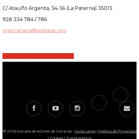
C/ Ataulfo Argenta, 34-36 (La Paterna) 35013
928 334 784 / 786
grancanaria@webeac.org
Share
Share
Share
Share
Pin
tiktok
telegram
facebook
youtube
instagram
email
© 2026 Escuela de Actores de Canarias. |
Aviso Legal
|
Política de Privacidad
|
Cookies
|
Transparencia