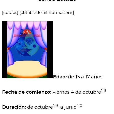
[cbtabs] [cbtab title=»Información»]
Edad:
de 13 a 17 años
’19
Fecha de comienzo:
viernes 4 de octubre
’19
’20
Duración:
de octubre
a junio