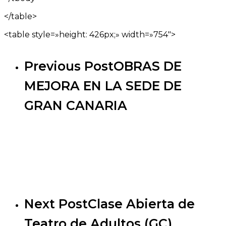
</table>
<table style=»height: 426px;» width=»754″>
Previous Post
OBRAS DE
MEJORA EN LA SEDE DE
GRAN CANARIA
Next Post
Clase Abierta de
Teatro de Adultos (GC)