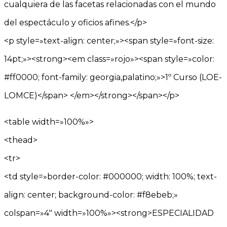
cualquiera de las facetas relacionadas con el mundo
del espectáculo y oficios afines.</p>
<p style=»text-align: center;»><span style=»font-size:
14pt;»><strong><em class=»rojo»><span style=»color:
#ff0000; font-family: georgia,palatino;»>1º Curso (LOE-
LOMCE)</span> </em></strong></span></p>
<table width=»100%»>
<thead>
<tr>
<td style=»border-color: #000000; width: 100%; text-
align: center; background-color: #f8ebeb;»
colspan=»4″ width=»100%»><strong>ESPECIALIDAD