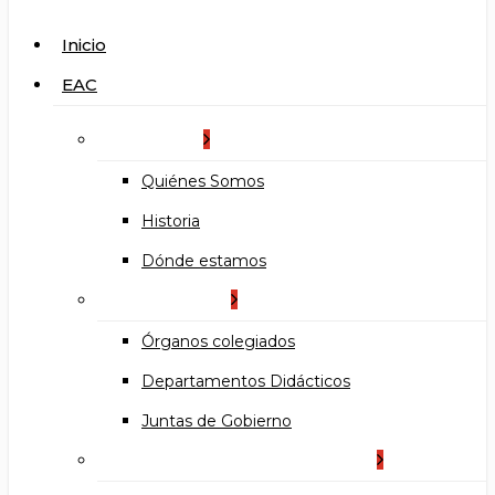
search
Menu
Inicio
EAC
La Escuela
Quiénes Somos
Historia
Dónde estamos
Organización
Órganos colegiados
Departamentos Didácticos
Juntas de Gobierno
Documentos institucionales