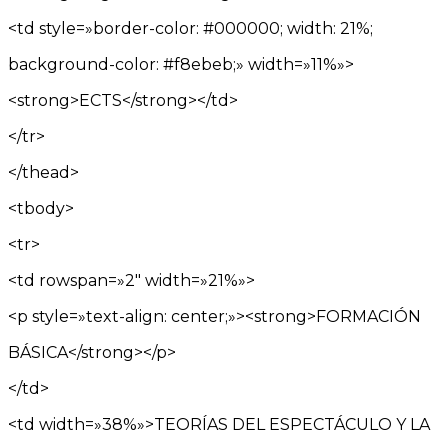
<td style=»border-color: #000000; width: 21%;
background-color: #f8ebeb;» width=»11%»>
<strong>ECTS</strong></td>
</tr>
</thead>
<tbody>
<tr>
<td rowspan=»2″ width=»21%»>
<p style=»text-align: center;»><strong>FORMACIÓN
BÁSICA</strong></p>
</td>
<td width=»38%»>TEORÍAS DEL ESPECTÁCULO Y LA