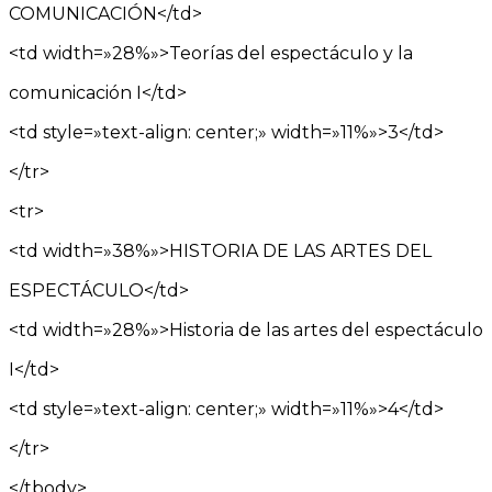
COMUNICACIÓN</td>
<td width=»28%»>Teorías del espectáculo y la
comunicación I</td>
<td style=»text-align: center;» width=»11%»>3</td>
</tr>
<tr>
<td width=»38%»>HISTORIA DE LAS ARTES DEL
ESPECTÁCULO</td>
<td width=»28%»>Historia de las artes del espectáculo
I</td>
<td style=»text-align: center;» width=»11%»>4</td>
</tr>
</tbody>