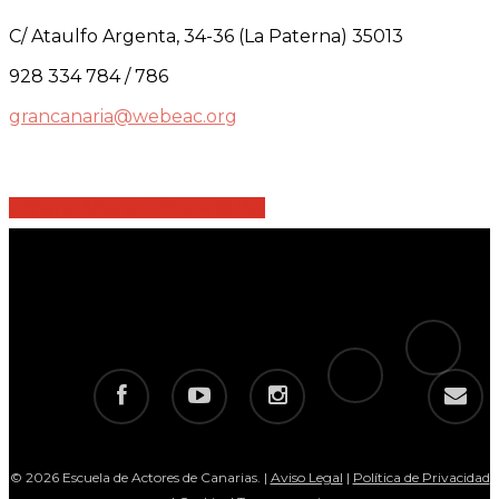
C/ Ataulfo Argenta, 34-36 (La Paterna) 35013
928 334 784 / 786
grancanaria@webeac.org
Share
Share
Share
Share
Pin
tiktok
telegram
facebook
youtube
instagram
email
© 2026 Escuela de Actores de Canarias. |
Aviso Legal
|
Política de Privacidad