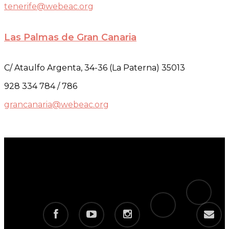
tenerife@webeac.org
Las Palmas de Gran Canaria
C/ Ataulfo Argenta, 34-36 (La Paterna) 35013
928 334 784 / 786
grancanaria@webeac.org
tiktok
telegram
facebook
youtube
instagram
email