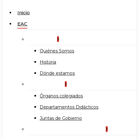
search
Menu
Inicio
EAC
La Escuela
Quiénes Somos
Historia
Dónde estamos
Organización
Órganos colegiados
Departamentos Didácticos
Juntas de Gobierno
Documentos institucionales