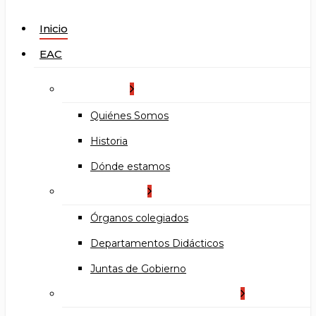
search
Menu
Inicio
EAC
La Escuela
Quiénes Somos
Historia
Dónde estamos
Organización
Órganos colegiados
Departamentos Didácticos
Juntas de Gobierno
Documentos institucionales