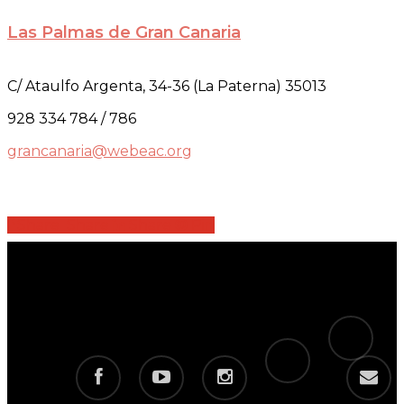
Las Palmas de Gran Canaria
C/ Ataulfo Argenta, 34-36 (La Paterna) 35013
928 334 784 / 786
grancanaria@webeac.org
Share
Share
Share
Share
Pin
tiktok
telegram
facebook
youtube
instagram
email