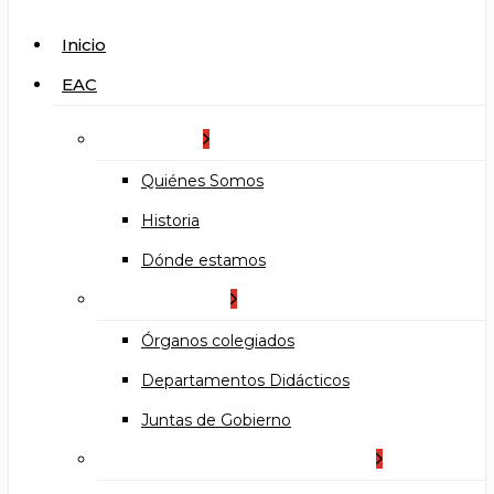
search
Menu
Inicio
EAC
La Escuela
Quiénes Somos
Historia
Dónde estamos
Organización
Órganos colegiados
Departamentos Didácticos
Juntas de Gobierno
Documentos institucionales