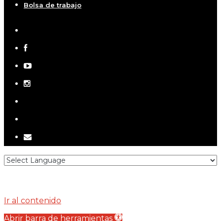
Bolsa de trabajo
x-
twitter
facebook
youtube
instagram
telegram
tiktok
email
Ir al contenido
Abrir barra de herramientas