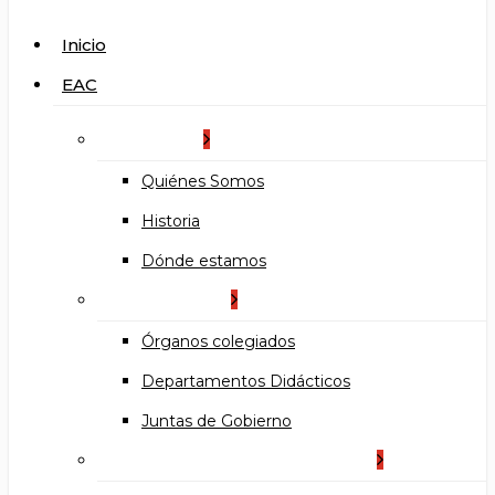
search
Menu
Inicio
EAC
La Escuela
Quiénes Somos
Historia
Dónde estamos
Organización
Órganos colegiados
Departamentos Didácticos
Juntas de Gobierno
Documentos institucionales