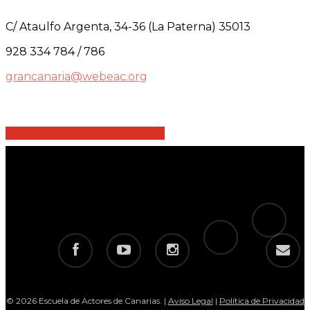
C/ Ataulfo Argenta, 34-36 (La Paterna) 35013
928 334 784 / 786
grancanaria@webeac.org
Share
Share
Share
Share
Pin
tiktok
telegram
facebook
youtube
instagram
email
© 2026 Escuela de Actores de Canarias. |
Aviso Legal
|
Política de Privacidad