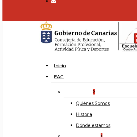
search
Menu
Inicio
EAC
La Escuela
Quiénes Somos
Historia
Dónde estamos
Organización