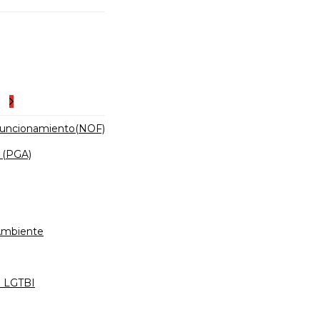
es
Funcionamiento(NOF)
 (PGA)
 Ambiente
d LGTBI