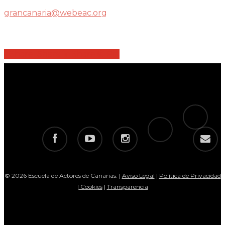
grancanaria@webeac.org
Share
Share
Share
Share
Pin
tiktok
telegram
facebook
youtube
instagram
email
© 2026 Escuela de Actores de Canarias. |
Aviso Legal
|
Política de Privacidad
|
Cookies
|
Transparencia