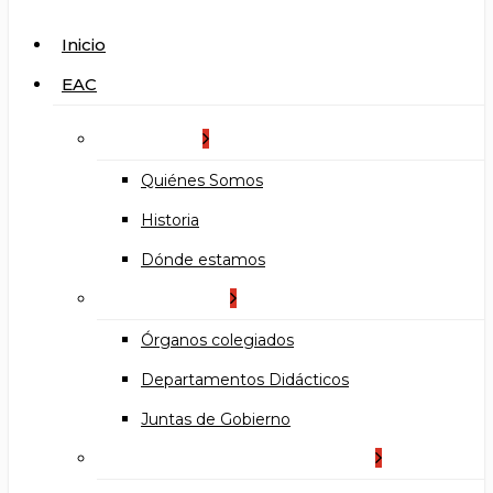
search
Menu
Inicio
EAC
La Escuela
Quiénes Somos
Historia
Dónde estamos
Organización
Órganos colegiados
Departamentos Didácticos
Juntas de Gobierno
Documentos institucionales