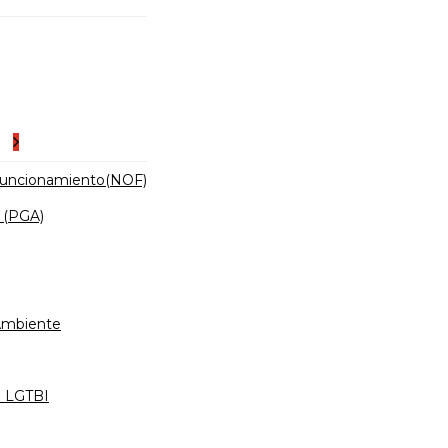
es
Funcionamiento(NOF)
 (PGA)
 Ambiente
d LGTBI