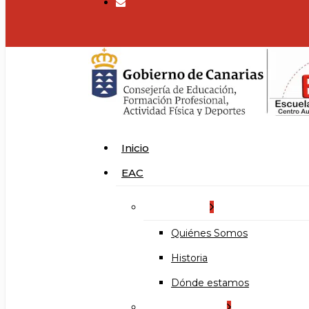
search
Menu
Inicio
EAC
La Escuela
Quiénes Somos
Historia
Dónde estamos
Organización