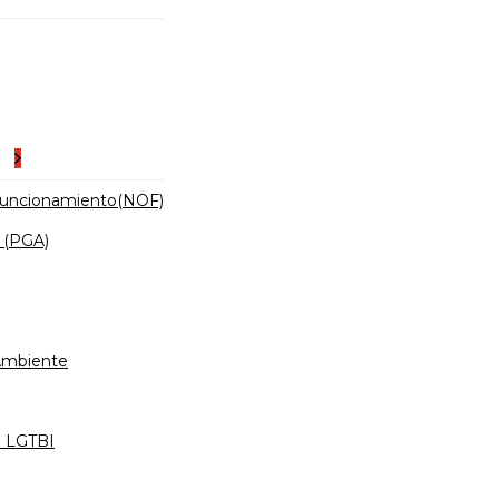
es
Funcionamiento(NOF)
 (PGA)
 Ambiente
d LGTBI