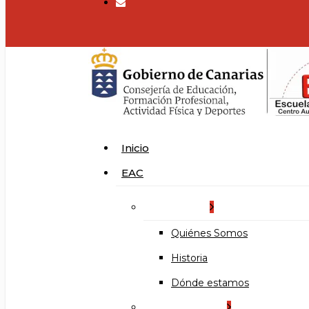
search
Menu
Inicio
EAC
La Escuela
Quiénes Somos
Historia
Dónde estamos
Organización