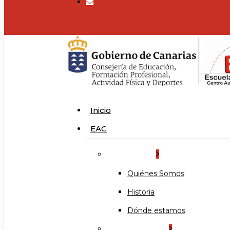
search
Menu
Inicio
EAC
La Escuela
Quiénes Somos
Historia
Dónde estamos
Organización