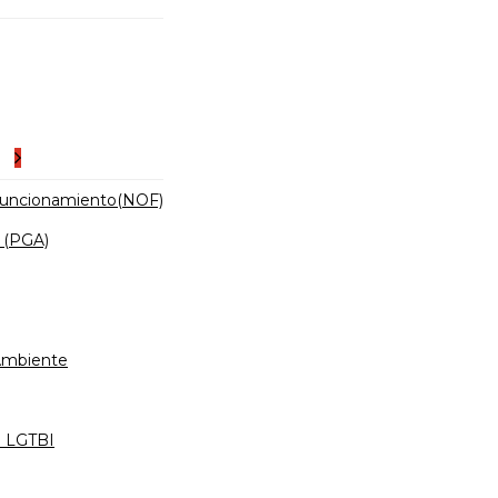
es
Funcionamiento(NOF)
 (PGA)
 Ambiente
d LGTBI