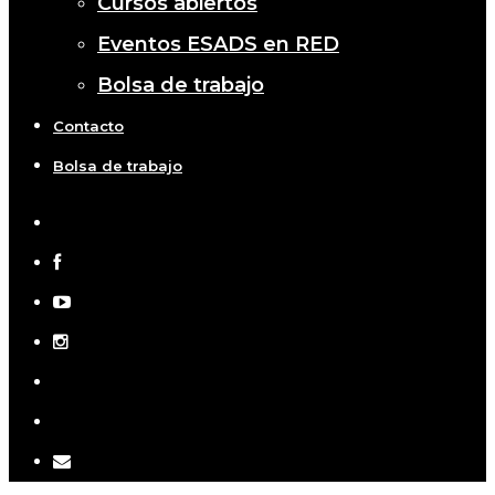
Cursos abiertos
Eventos ESADS en RED
Bolsa de trabajo
Contacto
Bolsa de trabajo
x-
twitter
facebook
youtube
instagram
telegram
tiktok
email