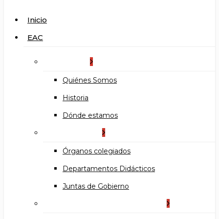
search
Menu
Inicio
EAC
La Escuela
Quiénes Somos
Historia
Dónde estamos
Organización
Órganos colegiados
Departamentos Didácticos
Juntas de Gobierno
Documentos institucionales