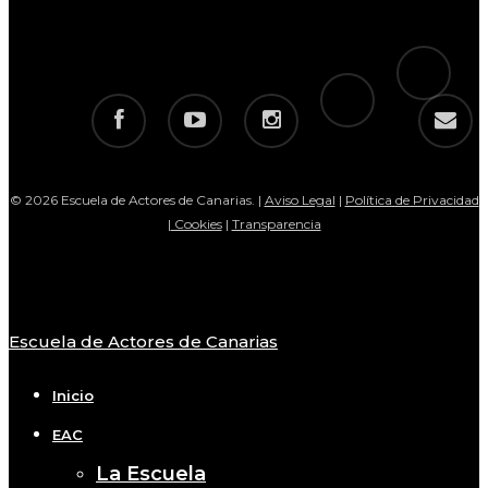
tiktok
telegram
facebook
youtube
instagram
email
© 2026 Escuela de Actores de Canarias. |
Aviso Legal
|
Política de Privacidad
|
Cookies
|
Transparencia
Escuela de Actores de Canarias
Close
Menu
Inicio
EAC
La Escuela