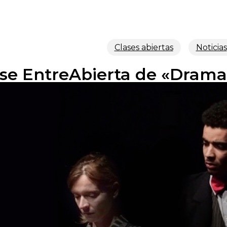
Clases abiertas
Noticias
ase EntreAbierta de «Dram