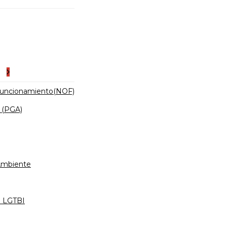
es
Funcionamiento(NOF)
 (PGA)
 Ambiente
d LGTBI