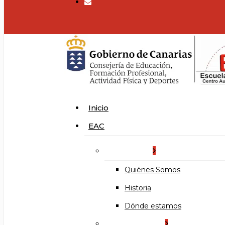
search
Menu
Inicio
EAC
La Escuela
Quiénes Somos
Historia
Dónde estamos
Organización