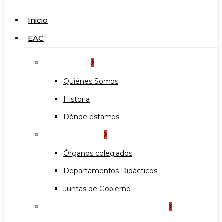
search
Menu
Inicio
EAC
La Escuela
Quiénes Somos
Historia
Dónde estamos
Organización
Órganos colegiados
Departamentos Didácticos
Juntas de Gobierno
Documentos institucionales