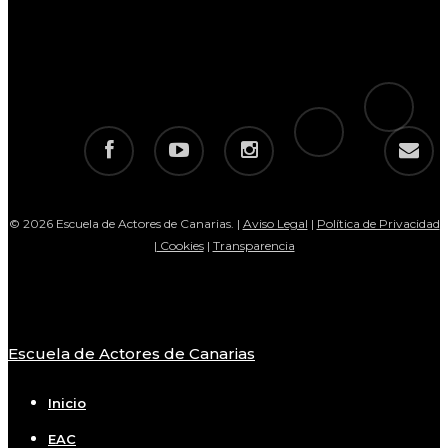
tiktok
telegram
facebook
youtube
instagram
email
© 2026 Escuela de Actores de Canarias. |
Aviso Legal
|
Política de Privacidad
|
Cookies
|
Transparencia
Escuela de Actores de Canarias
Close
Menu
Inicio
EAC