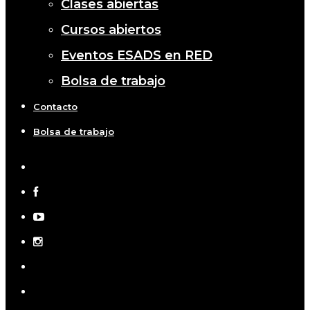
Clases abiertas
Cursos abiertos
Eventos ESADS en RED
Bolsa de trabajo
Contacto
Bolsa de trabajo
x-
twitter
facebook
youtube
instagram
telegram
tiktok