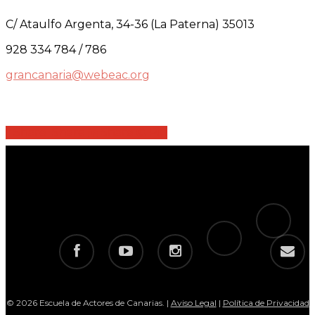
C/ Ataulfo Argenta, 34-36 (La Paterna) 35013
928 334 784 / 786
grancanaria@webeac.org
Share
Share
Share
Share
Pin
tiktok
telegram
facebook
youtube
instagram
email
© 2026 Escuela de Actores de Canarias. |
Aviso Legal
|
Política de Privacidad