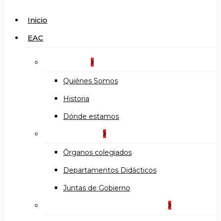
search
Menu
Inicio
EAC
La Escuela
Quiénes Somos
Historia
Dónde estamos
Organización
Órganos colegiados
Departamentos Didácticos
Juntas de Gobierno
Documentos institucionales