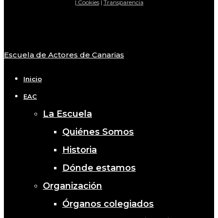
|
Cookies
|
Transparencia
Escuela de Actores de Canarias
Close
Menu
Inicio
EAC
La Escuela
Quiénes Somos
Historia
Dónde estamos
Organización
Órganos colegiados