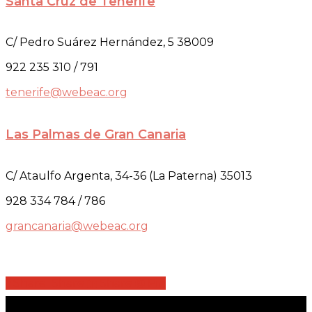
Santa Cruz de Tenerife
C/ Pedro Suárez Hernández, 5 38009
922 235 310 / 791
tenerife@webeac.org
Las Palmas de Gran Canaria
C/ Ataulfo Argenta, 34-36 (La Paterna) 35013
928 334 784 / 786
grancanaria@webeac.org
Share
Share
Share
Share
Pin