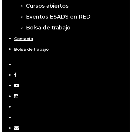
Cursos abiertos
Eventos ESADS en RED
Bolsa de trabajo
Contacto
Bolsa de trabajo
x-
twitter
facebook
youtube
instagram
telegram
tiktok
email