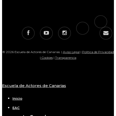
tiktok
telegram
facebook
youtube
instagram
email
© 2026 Escuela de Actores de Canarias. |
Aviso Legal
|
Política de Privacidad
|
Cookies
|
Transparencia
Escuela de Actores de Canarias
Close
Menu
Inicio
EAC