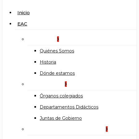
search
Menu
Inicio
EAC
La Escuela
Quiénes Somos
Historia
Dónde estamos
Organización
Órganos colegiados
Departamentos Didácticos
Juntas de Gobierno
Documentos institucionales