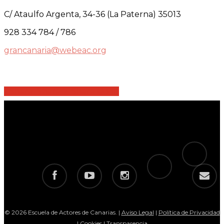
C/ Ataulfo Argenta, 34-36 (La Paterna) 35013
928 334 784 / 786
grancanaria@webeac.org
Share
Share
Share
Share
Pin
tiktok
telegram
facebook
youtube
instagram
email
© 2026 Escuela de Actores de Canarias. |
Aviso Legal
|
Política de Privacidad
|
Cookies
|
Transparencia