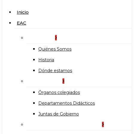
search
Menu
Inicio
EAC
La Escuela
Quiénes Somos
Historia
Dónde estamos
Organización
Órganos colegiados
Departamentos Didácticos
Juntas de Gobierno
Documentos institucionales