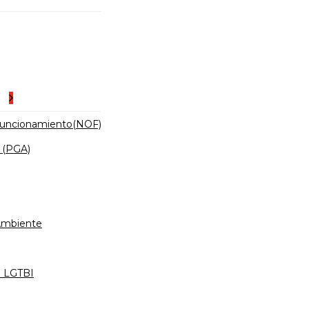
es
Funcionamiento(NOF)
 (PGA)
 Ambiente
d LGTBI