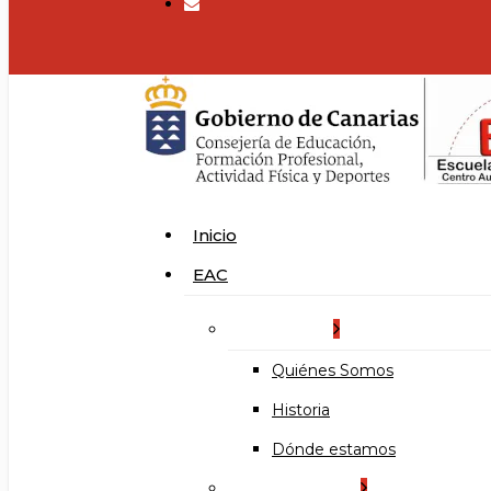
search
Menu
Inicio
EAC
La Escuela
Quiénes Somos
Historia
Dónde estamos
Organización