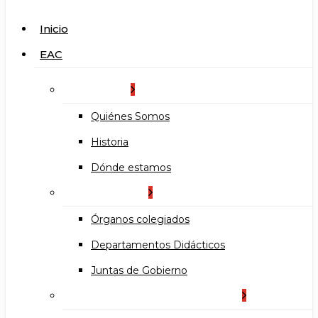
search
Menu
Inicio
EAC
La Escuela
Quiénes Somos
Historia
Dónde estamos
Organización
Órganos colegiados
Departamentos Didácticos
Juntas de Gobierno
Documentos institucionales