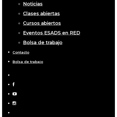
Noticias
Clases abiertas
Cursos abiertos
Eventos ESADS en RED
Bolsa de trabajo
Contacto
Bolsa de trabajo
x-
twitter
facebook
youtube
instagram
telegram