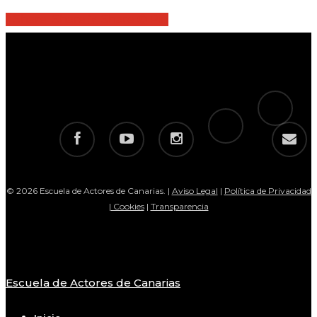
Share
Share
Share
Share
Pin
tiktok
telegram
facebook
youtube
instagram
email
© 2026 Escuela de Actores de Canarias. |
Aviso Legal
|
Política de Privacidad
|
Cookies
|
Transparencia
Escuela de Actores de Canarias
Close
Menu