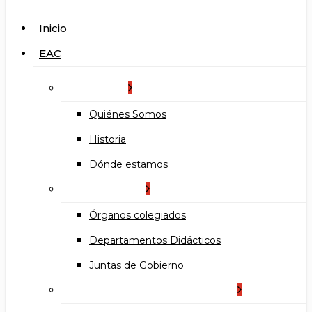
search
Menu
Inicio
EAC
La Escuela
Quiénes Somos
Historia
Dónde estamos
Organización
Órganos colegiados
Departamentos Didácticos
Juntas de Gobierno
Documentos institucionales