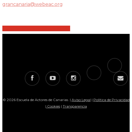
grancanaria@webeac.org
Share
Share
Share
Share
Pin
tiktok
telegram
facebook
youtube
instagram
email
© 2026 Escuela de Actores de Canarias. |
Aviso Legal
|
Política de Privacidad
|
Cookies
|
Transparencia