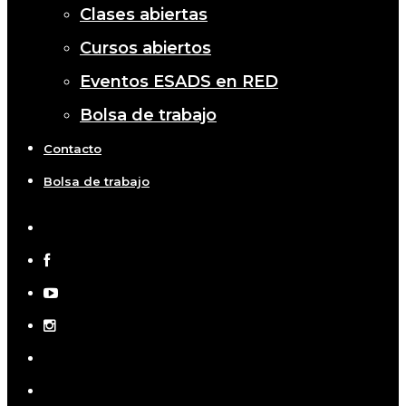
Clases abiertas
Cursos abiertos
Eventos ESADS en RED
Bolsa de trabajo
Contacto
Bolsa de trabajo
x-
twitter
facebook
youtube
instagram
telegram
tiktok