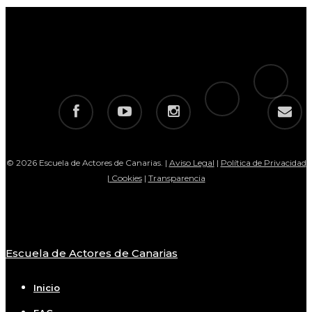
tiktok
telegram
facebook
youtube
instagram
email
© 2026 Escuela de Actores de Canarias. |
Aviso Legal
|
Política de Privacidad
|
Cookies
|
Transparencia
Escuela de Actores de Canarias
Close
Menu
Inicio