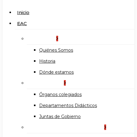
search
Menu
Inicio
EAC
La Escuela
Quiénes Somos
Historia
Dónde estamos
Organización
Órganos colegiados
Departamentos Didácticos
Juntas de Gobierno
Documentos institucionales