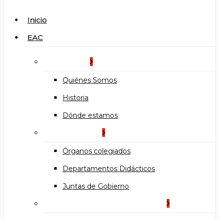
search
Menu
Inicio
EAC
La Escuela
Quiénes Somos
Historia
Dónde estamos
Organización
Órganos colegiados
Departamentos Didácticos
Juntas de Gobierno
Documentos institucionales