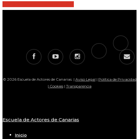
Share
Share
Share
Share
Pin
tiktok
telegram
facebook
youtube
instagram
email
© 2026 Escuela de Actores de Canarias. |
Aviso Legal
|
Política de Privacidad
|
Cookies
|
Transparencia
Escuela de Actores de Canarias
Close
Menu
Inicio