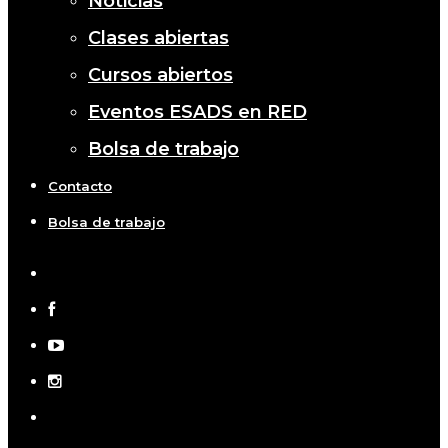
Noticias
Clases abiertas
Cursos abiertos
Eventos ESADS en RED
Bolsa de trabajo
Contacto
Bolsa de trabajo
x-
twitter
facebook
youtube
instagram
telegram