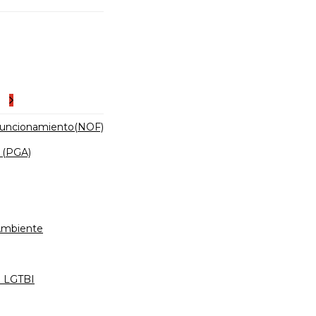
es
Funcionamiento(NOF)
 (PGA)
 Ambiente
d LGTBI