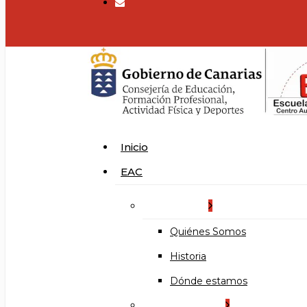
search
Menu
Inicio
EAC
La Escuela
Quiénes Somos
Historia
Dónde estamos
Organización