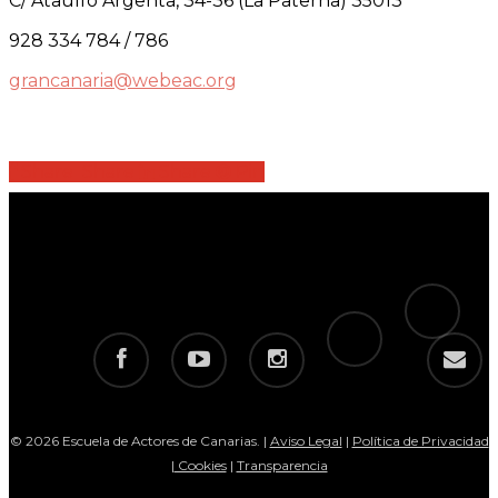
C/ Ataulfo Argenta, 34-36 (La Paterna) 35013
928 334 784 / 786
grancanaria@webeac.org
Share
Share
Share
Share
Pin
tiktok
telegram
facebook
youtube
instagram
email
© 2026 Escuela de Actores de Canarias. |
Aviso Legal
|
Política de Privacidad
|
Cookies
|
Transparencia