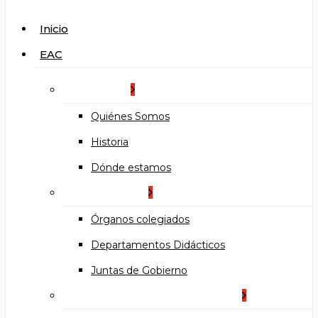
search
Menu
Inicio
EAC
La Escuela
Quiénes Somos
Historia
Dónde estamos
Organización
Órganos colegiados
Departamentos Didácticos
Juntas de Gobierno
Documentos institucionales