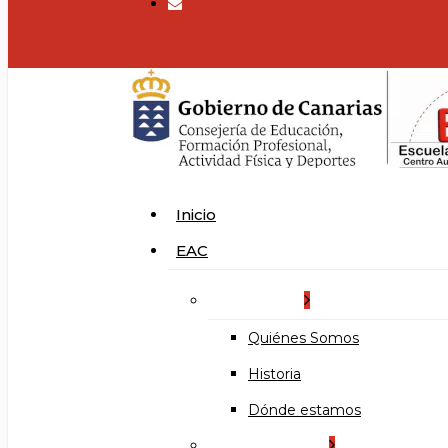
search
Menu
Inicio
EAC
La Escuela
Quiénes Somos
Historia
Dónde estamos
Organización