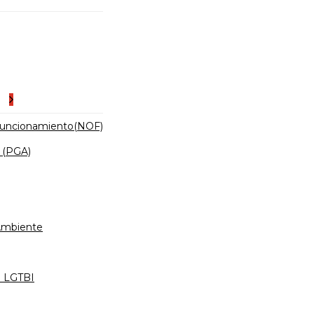
es
Funcionamiento(NOF)
 (PGA)
 Ambiente
d LGTBI