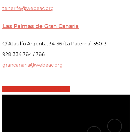
tenerife@webeac.org
Las Palmas de Gran Canaria
C/ Ataulfo Argenta, 34-36 (La Paterna) 35013
928 334 784 / 786
grancanaria@webeac.org
Share
Share
Share
Share
Pin
tiktok
telegram