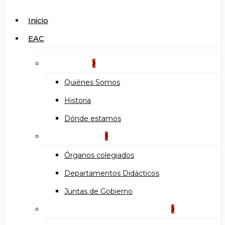
search
Menu
Inicio
EAC
La Escuela
Quiénes Somos
Historia
Dónde estamos
Organización
Órganos colegiados
Departamentos Didácticos
Juntas de Gobierno
Documentos institucionales