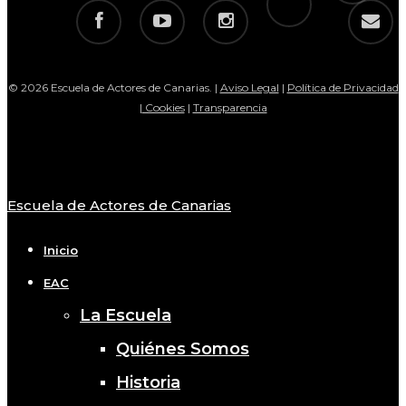
facebook
youtube
instagram
email
© 2026 Escuela de Actores de Canarias. |
Aviso Legal
|
Política de Privacidad
|
Cookies
|
Transparencia
Escuela de Actores de Canarias
Close
Menu
Inicio
EAC
La Escuela
Quiénes Somos
Historia