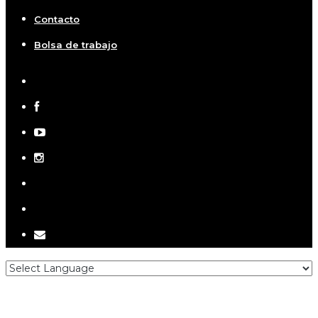
Contacto
Bolsa de trabajo
x-
twitter
facebook
youtube
instagram
telegram
tiktok
email