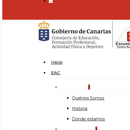
search
Menu
Inicio
EAC
La Escuela
Quiénes Somos
Historia
Dónde estamos
Organización