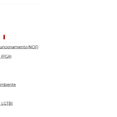
es
Funcionamiento(NOF)
 (PGA)
 Ambiente
d LGTBI