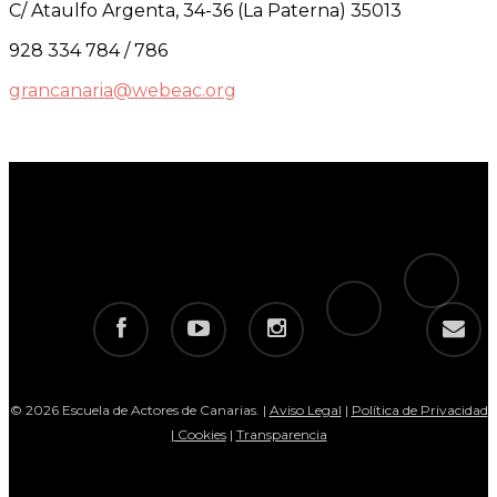
C/ Ataulfo Argenta, 34-36 (La Paterna) 35013
928 334 784 / 786
grancanaria@webeac.org
tiktok
telegram
facebook
youtube
instagram
email
© 2026 Escuela de Actores de Canarias. |
Aviso Legal
|
Política de Privacidad
|
Cookies
|
Transparencia