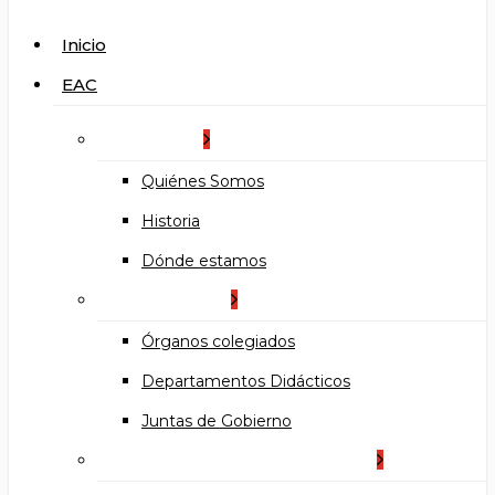
search
Menu
Inicio
EAC
La Escuela
Quiénes Somos
Historia
Dónde estamos
Organización
Órganos colegiados
Departamentos Didácticos
Juntas de Gobierno
Documentos institucionales