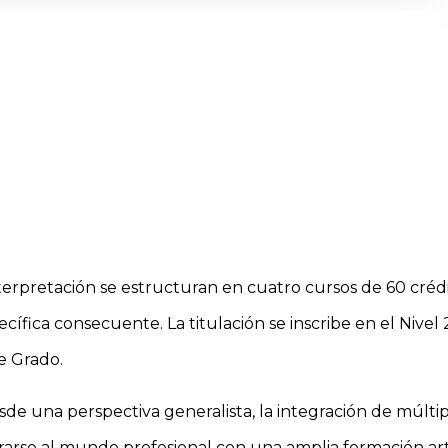
terpretación se estructuran en cuatro cursos de 60 créd
ífica consecuente. La titulación se inscribe en el Nivel 
e Grado.
sde una perspectiva generalista, la integración de múlti
arse al mundo profesional con una amplia formación artí