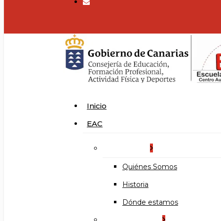
search
Menu
Inicio
EAC
La Escuela
Quiénes Somos
Historia
Dónde estamos
Organización