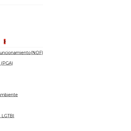
es
Funcionamiento(NOF)
 (PGA)
 Ambiente
d LGTBI