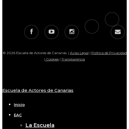
tiktok
telegram
facebook
youtube
instagram
email
© 2026 Escuela de Actores de Canarias. |
Aviso Legal
|
Política de Privacidad
|
Cookies
|
Transparencia
Escuela de Actores de Canarias
Close
Menu
Inicio
EAC
La Escuela