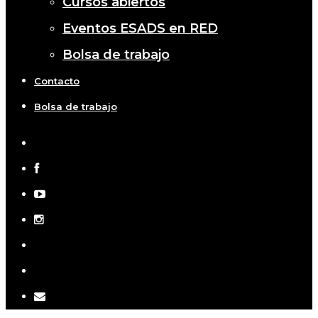
Cursos abiertos
Eventos ESADS en RED
Bolsa de trabajo
Contacto
Bolsa de trabajo
x-
twitter
facebook
youtube
instagram
telegram
tiktok
email