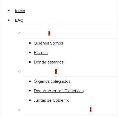
search
Menu
Inicio
EAC
La Escuela
Quiénes Somos
Historia
Dónde estamos
Organización
Órganos colegiados
Departamentos Didácticos
Juntas de Gobierno
Documentos institucionales