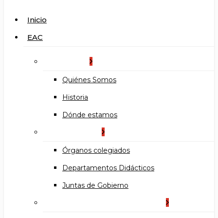
search
Menu
Inicio
EAC
La Escuela
Quiénes Somos
Historia
Dónde estamos
Organización
Órganos colegiados
Departamentos Didácticos
Juntas de Gobierno
Documentos institucionales