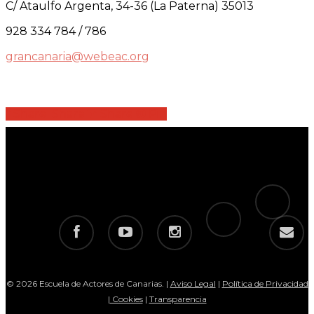
C/ Ataulfo Argenta, 34-36 (La Paterna) 35013
928 334 784 / 786
grancanaria@webeac.org
Share
Share
Share
Share
Pin
tiktok
telegram
facebook
youtube
instagram
email
© 2026 Escuela de Actores de Canarias. |
Aviso Legal
|
Política de Privacidad
|
Cookies
|
Transparencia