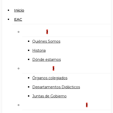
search
Menu
Inicio
EAC
La Escuela
Quiénes Somos
Historia
Dónde estamos
Organización
Órganos colegiados
Departamentos Didácticos
Juntas de Gobierno
Documentos institucionales