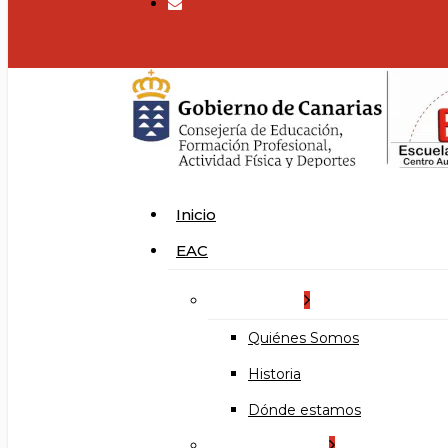
search
Menu
Inicio
EAC
La Escuela
Quiénes Somos
Historia
Dónde estamos
Organización