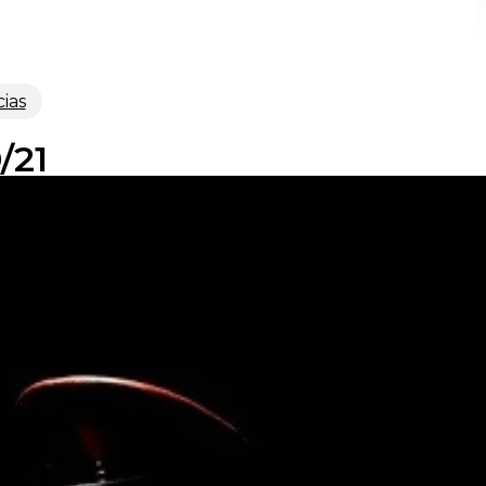
cias
/21