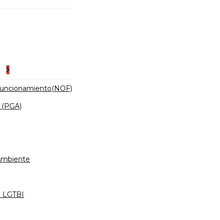
es
Funcionamiento(NOF)
 (PGA)
 Ambiente
d LGTBI