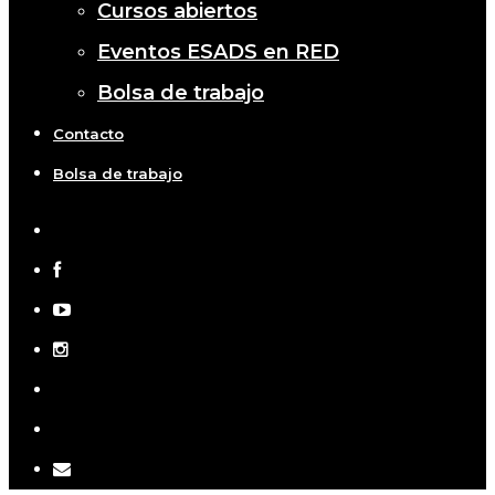
Cursos abiertos
Eventos ESADS en RED
Bolsa de trabajo
Contacto
Bolsa de trabajo
x-
twitter
facebook
youtube
instagram
telegram
tiktok
email