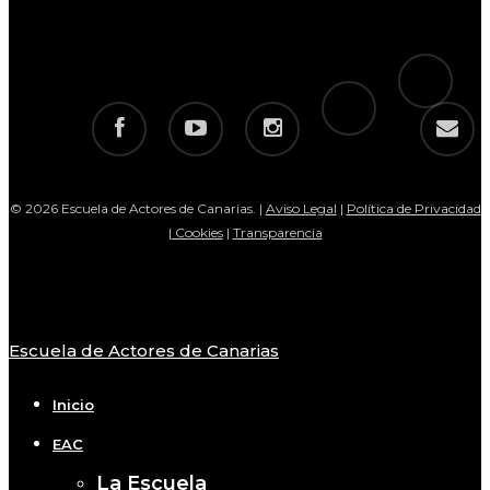
tiktok
telegram
facebook
youtube
instagram
email
© 2026 Escuela de Actores de Canarias. |
Aviso Legal
|
Política de Privacidad
|
Cookies
|
Transparencia
Escuela de Actores de Canarias
Close
Menu
Inicio
EAC
La Escuela