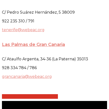
C/ Pedro Suárez Hernández, 5 38009
922 235 310 / 791
tenerife@webeac.org
Las Palmas de Gran Canaria
C/ Ataulfo Argenta, 34-36 (La Paterna) 35013
928 334 784 / 786
grancanaria@webeac.org
Share
Share
Share
Share
Pin