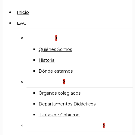
search
Menu
Inicio
EAC
La Escuela
Quiénes Somos
Historia
Dónde estamos
Organización
Órganos colegiados
Departamentos Didácticos
Juntas de Gobierno
Documentos institucionales