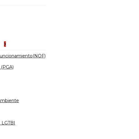
es
Funcionamiento(NOF)
 (PGA)
 Ambiente
d LGTBI