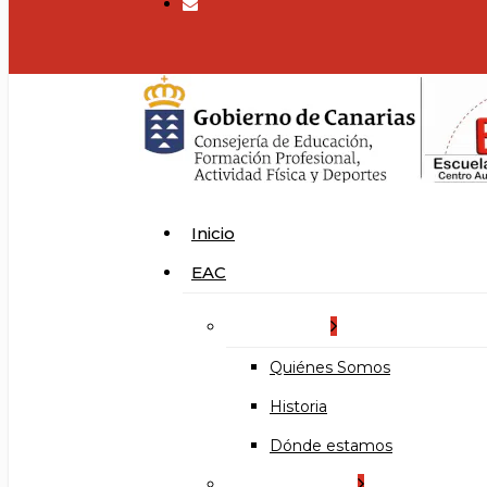
search
Menu
Inicio
EAC
La Escuela
Quiénes Somos
Historia
Dónde estamos
Organización