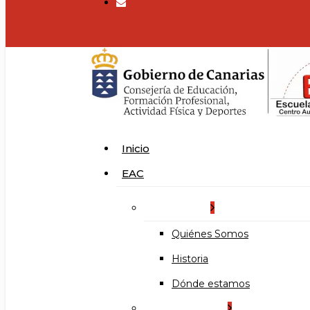
search
Menu
Inicio
EAC
La Escuela
Quiénes Somos
Historia
Dónde estamos
Organización