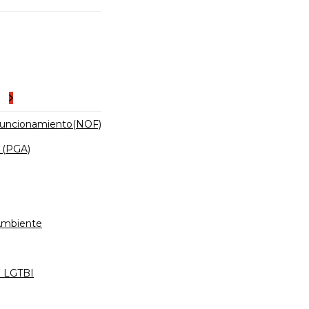
es
Funcionamiento(NOF)
 (PGA)
 Ambiente
d LGTBI