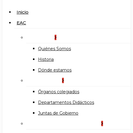
search
Menu
Inicio
EAC
La Escuela
Quiénes Somos
Historia
Dónde estamos
Organización
Órganos colegiados
Departamentos Didácticos
Juntas de Gobierno
Documentos institucionales