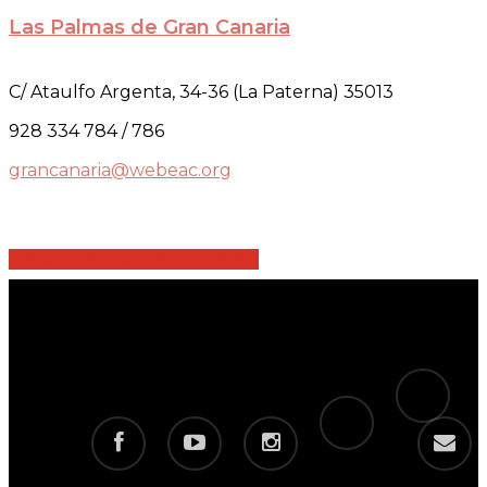
Las Palmas de Gran Canaria
C/ Ataulfo Argenta, 34-36 (La Paterna) 35013
928 334 784 / 786
grancanaria@webeac.org
Share
Share
Share
Share
Pin
tiktok
telegram
facebook
youtube
instagram
email