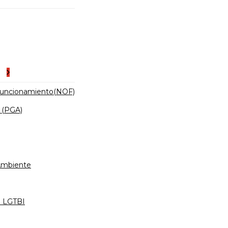
es
Funcionamiento(NOF)
 (PGA)
 Ambiente
d LGTBI