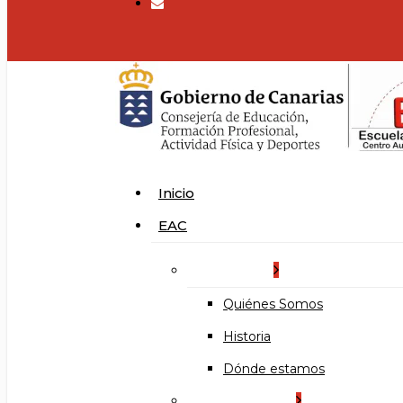
search
Menu
Inicio
EAC
La Escuela
Quiénes Somos
Historia
Dónde estamos
Organización