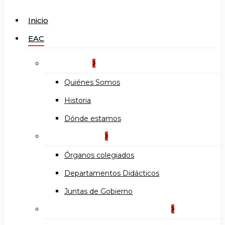
search
Menu
Inicio
EAC
La Escuela
Quiénes Somos
Historia
Dónde estamos
Organización
Órganos colegiados
Departamentos Didácticos
Juntas de Gobierno
Documentos institucionales