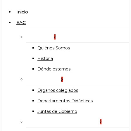
search
Menu
Inicio
EAC
La Escuela
Quiénes Somos
Historia
Dónde estamos
Organización
Órganos colegiados
Departamentos Didácticos
Juntas de Gobierno
Documentos institucionales