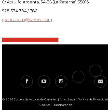
C/ Ataulfo Argenta, 34-36 (La Paterna) 35013
928 334 784 / 786
grancanaria@webeac.org
Share
Share
Share
Share
Pin
tiktok
telegram
facebook
youtube
instagram
email
© 2026 Escuela de Actores de Canarias. |
Aviso Legal
|
Política de Privacidad
|
Cookies
|
Transparencia