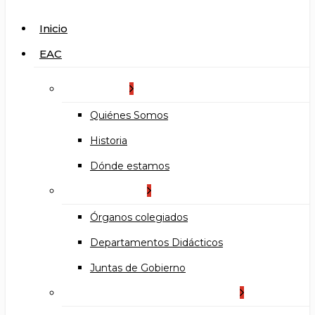
search
Menu
Inicio
EAC
La Escuela
Quiénes Somos
Historia
Dónde estamos
Organización
Órganos colegiados
Departamentos Didácticos
Juntas de Gobierno
Documentos institucionales