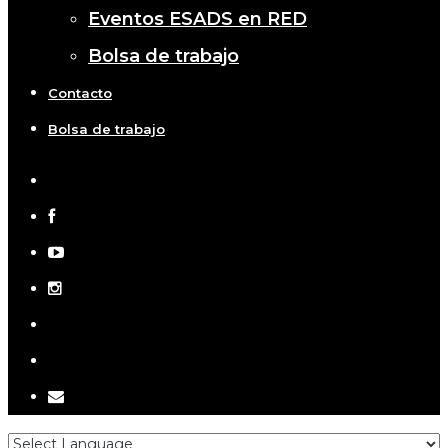
Eventos ESADS en RED
Bolsa de trabajo
Contacto
Bolsa de trabajo
x-
twitter
facebook
youtube
instagram
telegram
tiktok
email