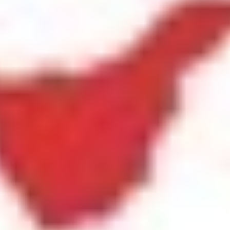
Inicio
»
Clase abierta de Pantomima II
Clases abiertas:
Sede Tenerife