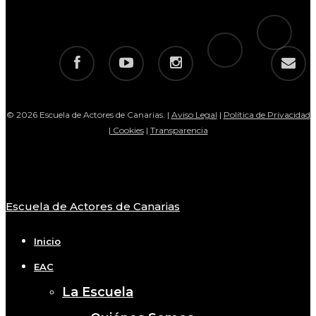
tiktok
telegram
facebook
youtube
instagram
email
© 2026 Escuela de Actores de Canarias. |
Aviso Legal
|
Política de Privacidad
|
Cookies
|
Transparencia
Escuela de Actores de Canarias
Close
Menu
Inicio
EAC
La Escuela