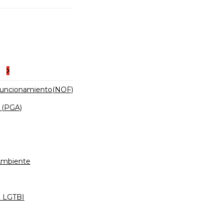
es
Funcionamiento(NOF)
 (PGA)
 Ambiente
d LGTBI