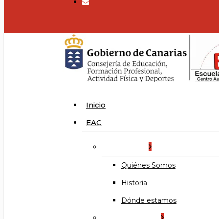
search
Menu
Inicio
EAC
La Escuela
Quiénes Somos
Historia
Dónde estamos
Organización