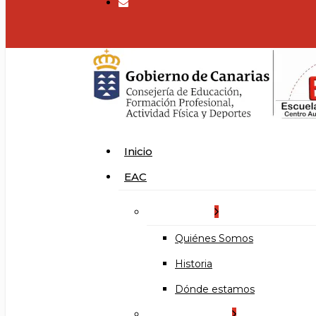
search
Menu
Inicio
EAC
La Escuela
Quiénes Somos
Historia
Dónde estamos
Organización