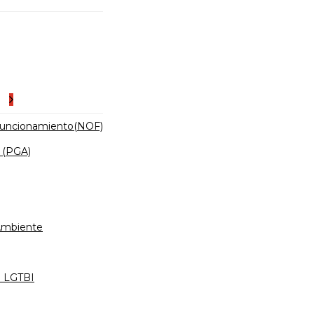
es
Funcionamiento(NOF)
 (PGA)
 Ambiente
d LGTBI