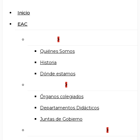
search
Menu
Inicio
EAC
La Escuela
Quiénes Somos
Historia
Dónde estamos
Organización
Órganos colegiados
Departamentos Didácticos
Juntas de Gobierno
Documentos institucionales