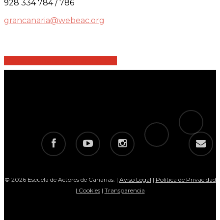
928 334 784 / 786
grancanaria@webeac.org
Share
Share
Share
Share
Pin
tiktok
telegram
facebook
youtube
instagram
email
© 2026 Escuela de Actores de Canarias. |
Aviso Legal
|
Política de Privacidad
|
Cookies
|
Transparencia