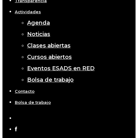
Transparencia
Actividades
Agenda
Noticias
Clases abiertas
Cursos abiertos
Eventos ESADS en RED
Bolsa de trabajo
Contacto
Bolsa de trabajo
x-
twitter
facebook