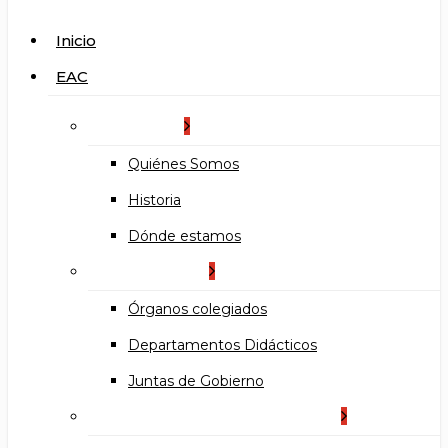
search
Menu
Inicio
EAC
La Escuela
Quiénes Somos
Historia
Dónde estamos
Organización
Órganos colegiados
Departamentos Didácticos
Juntas de Gobierno
Documentos institucionales