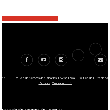
Share
Share
Share
Share
Pin
tiktok
telegram
facebook
youtube
instagram
email
© 2026 Escuela de Actores de Canarias. |
Aviso Legal
|
Política de Privacidad
|
Cookies
|
Transparencia
Escuela de Actores de Canarias