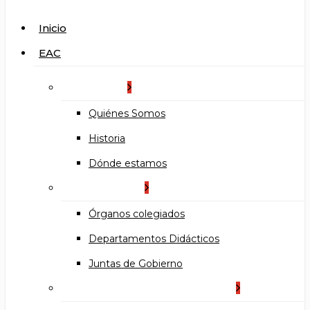
search
Menu
Inicio
EAC
La Escuela
Quiénes Somos
Historia
Dónde estamos
Organización
Órganos colegiados
Departamentos Didácticos
Juntas de Gobierno
Documentos institucionales