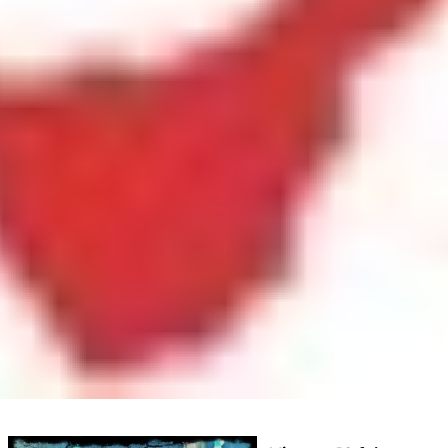
Inicio
»
PASAN COSAS 2##2
Sede Tenerife