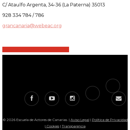
C/ Ataulfo Argenta, 34-36 (La Paterna) 35013
928 334 784 / 786
grancanaria@webeac.org
Share
Share
Share
Share
Pin
tiktok
telegram
facebook
youtube
instagram
email
© 2026 Escuela de Actores de Canarias. |
Aviso Legal
|
Política de Privacidad
|
Cookies
|
Transparencia