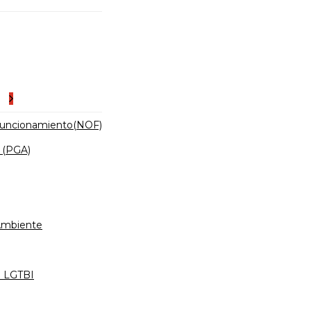
es
Funcionamiento(NOF)
 (PGA)
 Ambiente
d LGTBI