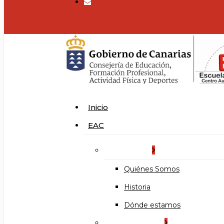
search
Menu
Inicio
EAC
La Escuela
Quiénes Somos
Historia
Dónde estamos
Organización