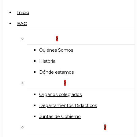
search
Menu
Inicio
EAC
La Escuela
Quiénes Somos
Historia
Dónde estamos
Organización
Órganos colegiados
Departamentos Didácticos
Juntas de Gobierno
Documentos institucionales