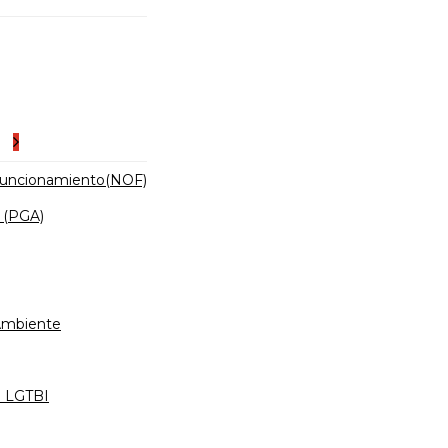
es
Funcionamiento(NOF)
 (PGA)
 Ambiente
d LGTBI