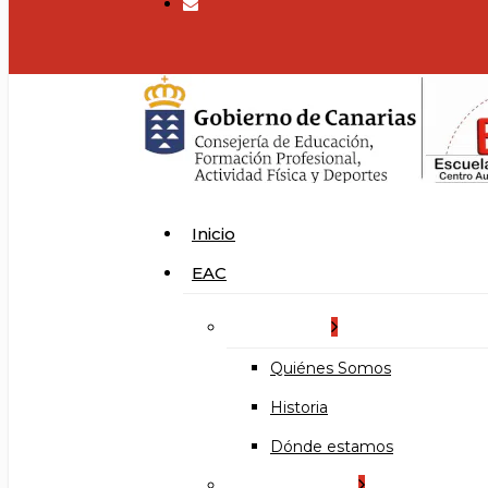
search
Menu
Inicio
EAC
La Escuela
Quiénes Somos
Historia
Dónde estamos
Organización