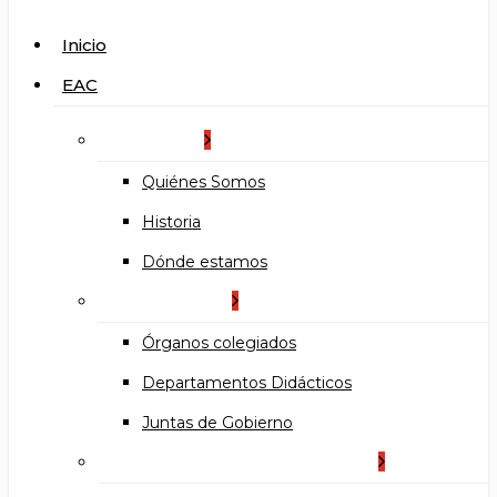
search
Menu
Inicio
EAC
La Escuela
Quiénes Somos
Historia
Dónde estamos
Organización
Órganos colegiados
Departamentos Didácticos
Juntas de Gobierno
Documentos institucionales