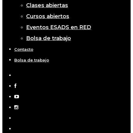
Clases abiertas
Cursos abiertos
Eventos ESADS en RED
Bolsa de trabajo
Contacto
Bolsa de trabajo
x-
twitter
facebook
youtube
instagram
telegram
tiktok