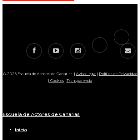
tiktok
telegram
facebook
youtube
instagram
email
© 2026 Escuela de Actores de Canarias. |
Aviso Legal
|
Política de Privacidad
|
Cookies
|
Transparencia
Escuela de Actores de Canarias
Close
Menu
Inicio